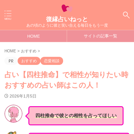
復縁占いねっと
あの頃のように彼と笑い合える毎日をもう一度
サイトの記事一覧
HOME
HOME
>
おすすめ
>
おすすめ
恋愛相談
占い【四柱推命】で相性が知りたい時
おすすめの占い師はこの人！
2026年1月5日
四柱推命
で彼との
相性
を占ってほしい