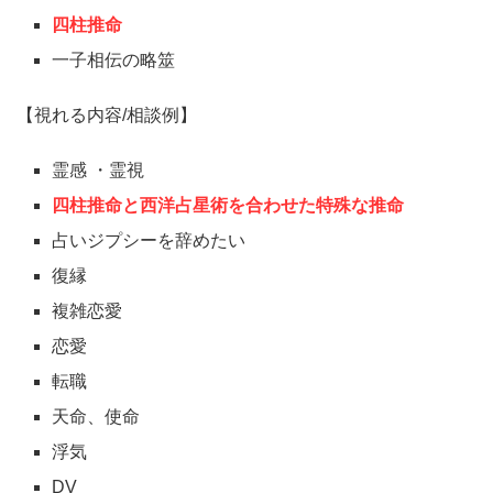
四柱推命
一子相伝の略筮
【視れる内容/相談例】
霊感 ・霊視
四柱推命と西洋占星術を合わせた特殊な推命
占いジプシーを辞めたい
復縁
複雑恋愛
恋愛
転職
天命、使命
浮気
DV