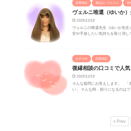
恋愛相談
電話占いヴェルニ
霊
ヴェルニ唯還（ゆいか）
2025/12/10
ヴェルニの唯還先生（ゆいか先生
安や手放したい気持ちを取り消して
おすすめ
恋愛相談
復縁相談の口コミで人気
2025/12/10
そんな疑問にお答えします。 「
い」 そんな時、頼りになるのはプ
« Prev