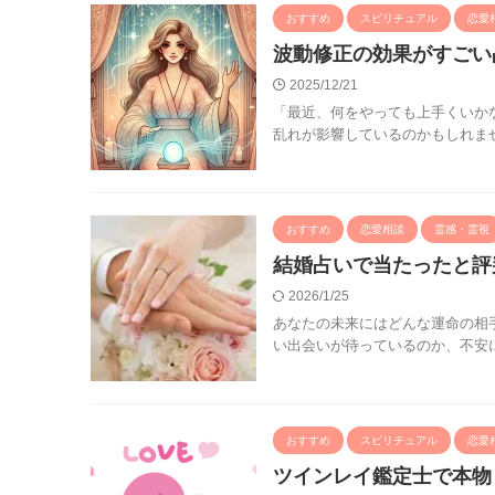
おすすめ
スピリチュアル
恋愛
波動修正の効果がすごい
2025/12/21
「最近、何をやっても上手くいか
乱れが影響しているのかもしれませ
おすすめ
恋愛相談
霊感・霊視
結婚占いで当たったと評
2026/1/25
あなたの未来にはどんな運命の相
い出会いが待っているのか、不安に
おすすめ
スピリチュアル
恋愛
ツインレイ鑑定士で本物