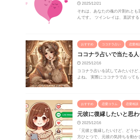
2025/12/21
それは、あなたの魂の片割れとも
んです。 ツインレイは、直訳する
おすすめ
ココナラ占い
恋愛相
ココナラ占いで当たる人
2025/12/16
ココナラ占いを試してみたいけど
よね。 実際にココナラで占っても
おすすめ
恋愛コラム
恋愛相談
元彼に復縁したいと思わ
2025/12/16
「元彼と復縁したいけど、どうやっ
方ひとつで、元彼の気持ちを動かし、