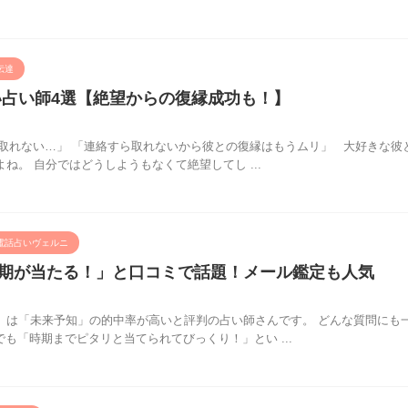
伝達
い占い師4選【絶望からの復縁成功も！】
が取れない…」 「連絡すら取れないから彼との復縁はもうムリ」 大好きな彼
ね。 自分ではどうしようもなくて絶望してし ...
電話占いヴェルニ
期が当たる！」と口コミで話題！メール鑑定も人気
）は「未来予知」の的中率が高いと評判の占い師さんです。 どんな質問にも
も「時期までピタリと当てられてびっくり！」とい ...