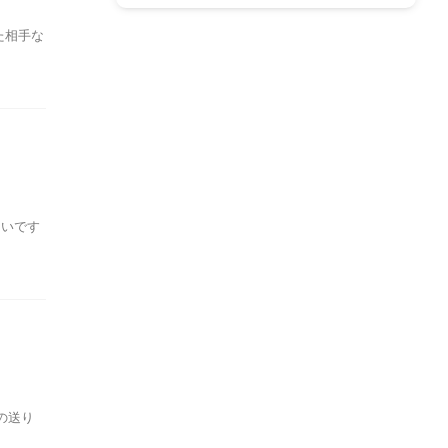
た相手な
多いです
の送り