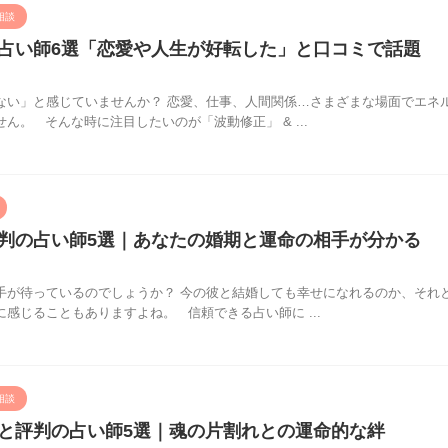
相談
占い師6選「恋愛や人生が好転した」と口コミで話題
ない」と感じていませんか？ 恋愛、仕事、人間関係…さまざまな場面でエネ
ん。 そんな時に注目したいのが「波動修正」 & ...
判の占い師5選｜あなたの婚期と運命の相手が分かる
手が待っているのでしょうか？ 今の彼と結婚しても幸せになれるのか、それ
感じることもありますよね。 信頼できる占い師に ...
相談
と評判の占い師5選｜魂の片割れとの運命的な絆