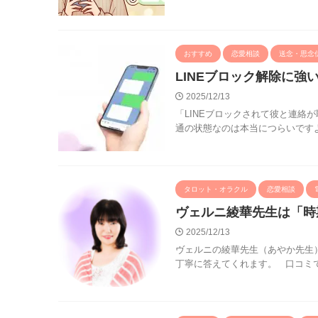
おすすめ
恋愛相談
送念・思念
LINEブロック解除に強
2025/12/13
「LINEブロックされて彼と連絡
通の状態なのは本当につらいですよ
タロット・オラクル
恋愛相談
ヴェルニ綾華先生は「時
2025/12/13
ヴェルニの綾華先生（あやか先生
丁寧に答えてくれます。 口コミで