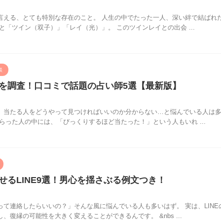
言える、とても特別な存在のこと。 人生の中でたった一人、深い絆で結ばれ
と「ツイン（双子）」「レイ（光）」。 このツインレイとの出会 ...
談
を調査！口コミで話題の占い師5選【最新版】
、当たる人をどうやって見つければいいのか分からない…と悩んでいる人は
らった人の中には、「びっくりするほど当たった！」という人もいれ ...
せるLINE9選！男心を揺さぶる例文つき！
て連絡したらいいの？」そんな風に悩んでいる人も多いはず。 実は、LINE
復縁の可能性を大きく変えることができるんです。 &nbs ...