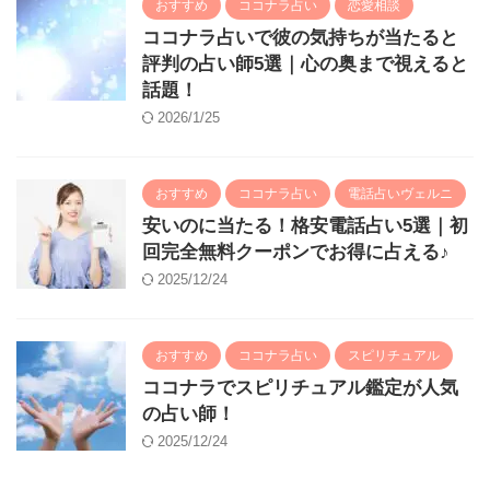
おすすめ
ココナラ占い
恋愛相談
ココナラ占いで彼の気持ちが当たると
評判の占い師5選｜心の奥まで視えると
話題！
2026/1/25
おすすめ
ココナラ占い
電話占いヴェルニ
安いのに当たる！格安電話占い5選｜初
回完全無料クーポンでお得に占える♪
2025/12/24
おすすめ
ココナラ占い
スピリチュアル
ココナラでスピリチュアル鑑定が人気
の占い師！
2025/12/24