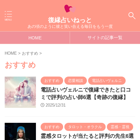
復縁占いねっと
あの頃のように彼と笑い合える毎日をもう一度
サイトの記事一覧
HOME
HOME
>
おすすめ
>
おすすめ
おすすめ
恋愛相談
電話占いヴェルニ
電話占いヴェルニで復縁できたと口コ
ミで評判の占い師6選【奇跡の復縁】
2025/12/31
おすすめ
タロット・オラクル
霊感・霊視
霊感タロットが当たると評判の先生6選